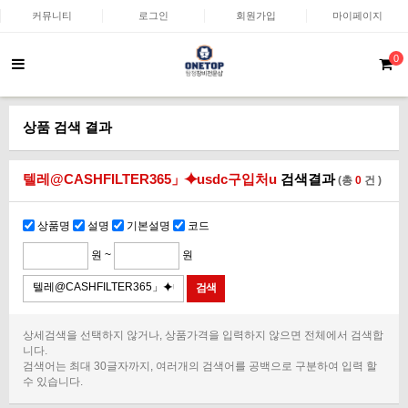
커뮤니티
로그인
회원가입
마이페이지
0
상품 검색 결과
텔레@CASHFILTER365」⯌usdc구입처u
검색결과
(총
0
건 )
상품명
설명
기본설명
코드
원 ~
원
상세검색을 선택하지 않거나, 상품가격을 입력하지 않으면 전체에서 검색합
니다.
검색어는 최대 30글자까지, 여러개의 검색어를 공백으로 구분하여 입력 할
수 있습니다.