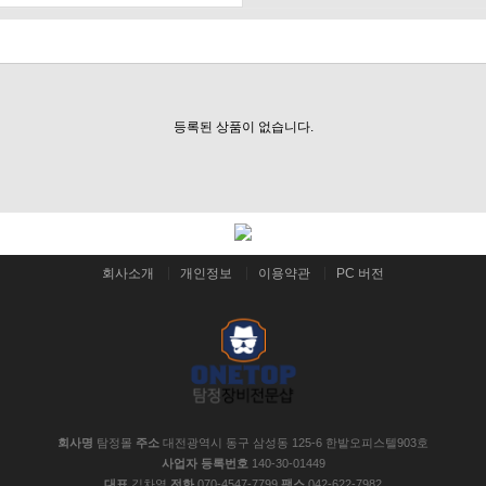
등록된 상품이 없습니다.
회사소개
개인정보
이용약관
PC 버전
회사명
탐정몰
주소
대전광역시 동구 삼성동 125-6 한밭오피스텔903호
사업자 등록번호
140-30-01449
대표
김차열
전화
070-4547-7799
팩스
042-622-7982