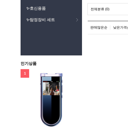
✨호신용품
전체분류
(0)
✨탐정장비 세트
판매많은순
낮은가격
인기상품
1