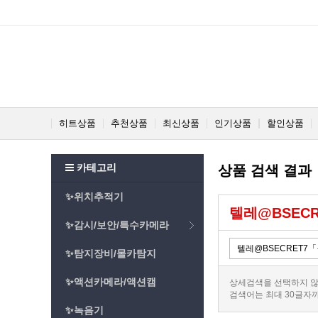
히트상품
추천상품
최신상품
인기상품
할인상품
카테고리
상품 검색 결과
✨위치추적기
텔레@BSEC
✨감시/보안/특수카메라
✨탐지장비/몰카탐지
✨액션카메라/액션캠
상세검색을 선택하지 않
검색어는 최대 30글자
✨녹음기