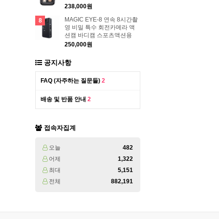
238,000원
MAGIC EYE-8 연속 8시간촬
8
영 비밀 특수 회전카메라 액
션캠 바디캠 스포츠액션용
250,000원
공지사항
FAQ (자주하는 질문들)
2
배송 및 반품 안내
2
접속자집계
오늘
482
어제
1,322
최대
5,151
전체
882,191