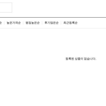
순
높은가격순
평점높은순
후기많은순
최근등록순
등록된 상품이 없습니다.