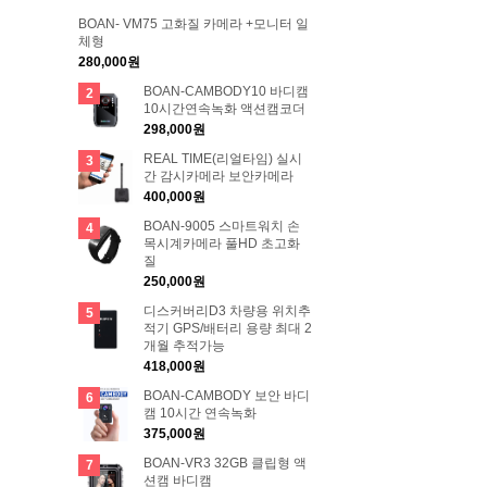
BOAN- VM75 고화질 카메라 +모니터 일
체형
280,000원
BOAN-CAMBODY10 바디캠
2
10시간연속녹화 액션캠코더
298,000원
REAL TIME(리얼타임) 실시
3
간 감시카메라 보안카메라
400,000원
BOAN-9005 스마트워치 손
4
목시계카메라 풀HD 초고화
질
250,000원
디스커버리D3 차량용 위치추
5
적기 GPS/배터리 용량 최대 2
개월 추적가능
418,000원
BOAN-CAMBODY 보안 바디
6
캠 10시간 연속녹화
375,000원
BOAN-VR3 32GB 클립형 액
7
션캠 바디캠