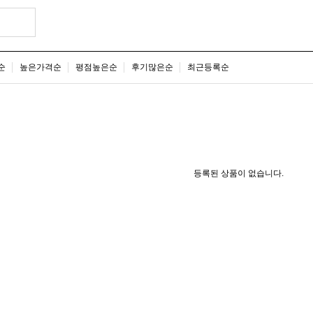
순
높은가격순
평점높은순
후기많은순
최근등록순
등록된 상품이 없습니다.