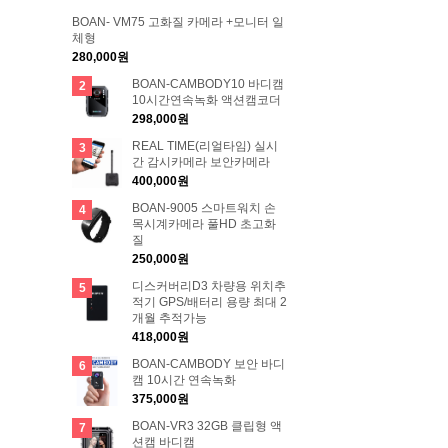
BOAN- VM75 고화질 카메라 +모니터 일
체형
280,000원
BOAN-CAMBODY10 바디캠
2
10시간연속녹화 액션캠코더
298,000원
REAL TIME(리얼타임) 실시
3
간 감시카메라 보안카메라
400,000원
BOAN-9005 스마트워치 손
4
목시계카메라 풀HD 초고화
질
250,000원
디스커버리D3 차량용 위치추
5
적기 GPS/배터리 용량 최대 2
개월 추적가능
418,000원
BOAN-CAMBODY 보안 바디
6
캠 10시간 연속녹화
375,000원
BOAN-VR3 32GB 클립형 액
7
션캠 바디캠