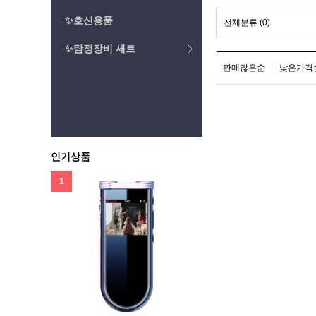
✨호신용품
전체분류
(0)
✨탐정장비 세트
판매많은순
낮은가격
인기상품
1