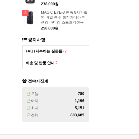
238,000원
MAGIC EYE-8 연속 8시간촬
8
영 비밀 특수 회전카메라 액
션캠 바디캠 스포츠액션용
250,000원
공지사항
FAQ (자주하는 질문들)
2
배송 및 반품 안내
2
접속자집계
오늘
780
어제
1,196
최대
5,151
전체
883,685