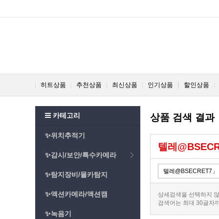
히트상품
추천상품
최신상품
인기상품
할인상품
카테고리
상품 검색 결과
✨위치추적기
텔레@BSEC
✨감시/보안/특수카메라
✨탐지장비/몰카탐지
✨액션카메라/액션캠
상세검색을 선택하지 않
검색어는 최대 30글자
✨녹음기