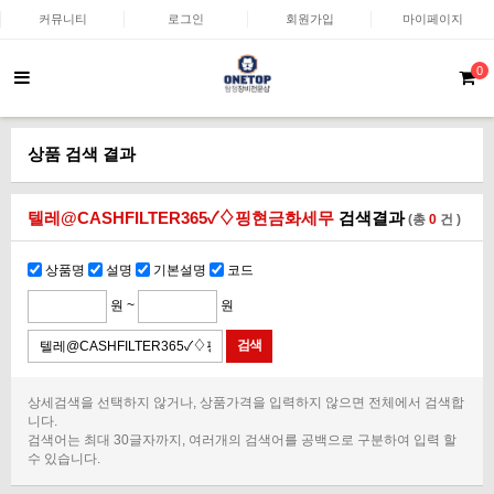
커뮤니티
로그인
회원가입
마이페이지
0
상품 검색 결과
텔레@CASHFILTER365✓♢핑현금화세무
검색결과
(총
0
건 )
상품명
설명
기본설명
코드
원 ~
원
상세검색을 선택하지 않거나, 상품가격을 입력하지 않으면 전체에서 검색합
니다.
검색어는 최대 30글자까지, 여러개의 검색어를 공백으로 구분하여 입력 할
수 있습니다.