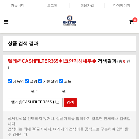
커뮤니티
로그인
회원가입
마이페이지
0
상품 검색 결과
텔레@CASHFILTER365⯌ǃ코인믹싱세무�
검색결과
(총
0
건
)
상품명
설명
기본설명
코드
원 ~
원
상세검색을 선택하지 않거나, 상품가격을 입력하지 않으면 전체에서 검색합
니다.
검색어는 최대 30글자까지, 여러개의 검색어를 공백으로 구분하여 입력 할
수 있습니다.