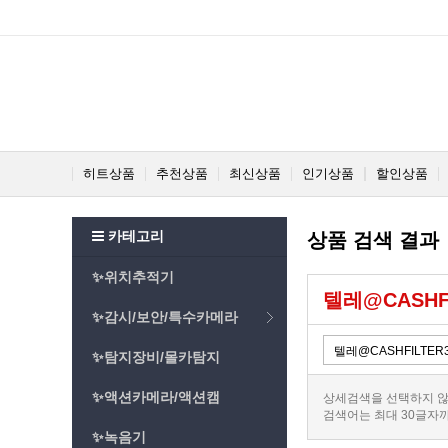
히트상품
추천상품
최신상품
인기상품
할인상품
카테고리
상품 검색 결과
✨위치추적기
텔레@CASHF
✨감시/보안/특수카메라
✨탐지장비/몰카탐지
✨액션카메라/액션캠
상세검색을 선택하지 않
검색어는 최대 30글자
✨녹음기