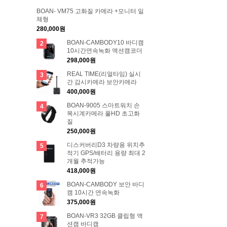
BOAN- VM75 고화질 카메라 +모니터 일
체형
280,000원
BOAN-CAMBODY10 바디캠
2
10시간연속녹화 액션캠코더
298,000원
REAL TIME(리얼타임) 실시
3
간 감시카메라 보안카메라
400,000원
BOAN-9005 스마트워치 손
4
목시계카메라 풀HD 초고화
질
250,000원
디스커버리D3 차량용 위치추
5
적기 GPS/배터리 용량 최대 2
개월 추적가능
418,000원
BOAN-CAMBODY 보안 바디
6
캠 10시간 연속녹화
375,000원
BOAN-VR3 32GB 클립형 액
7
션캠 바디캠