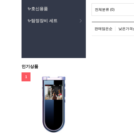
✨호신용품
전체분류
(0)
✨탐정장비 세트
판매많은순
낮은가격
인기상품
1