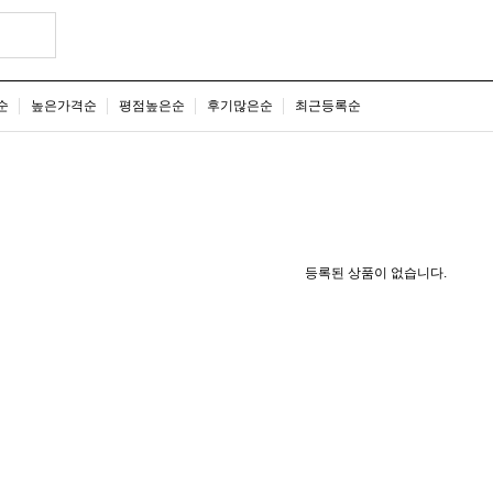
순
높은가격순
평점높은순
후기많은순
최근등록순
등록된 상품이 없습니다.