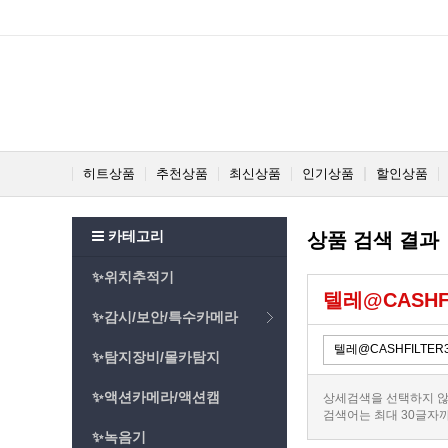
히트상품
추천상품
최신상품
인기상품
할인상품
카테고리
상품 검색 결과
✨위치추적기
텔레@CASHF
✨감시/보안/특수카메라
✨탐지장비/몰카탐지
✨액션카메라/액션캠
상세검색을 선택하지 않
검색어는 최대 30글자
✨녹음기