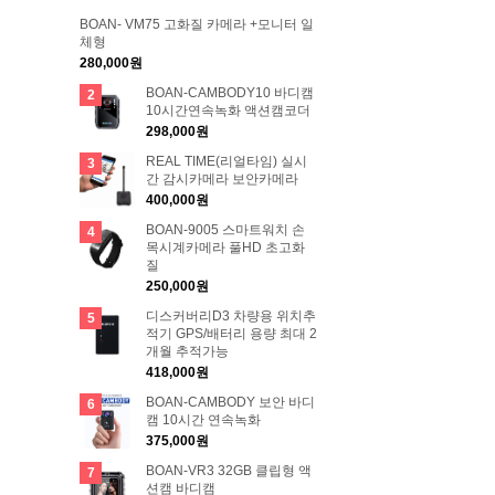
BOAN- VM75 고화질 카메라 +모니터 일
체형
280,000원
BOAN-CAMBODY10 바디캠
2
10시간연속녹화 액션캠코더
298,000원
REAL TIME(리얼타임) 실시
3
간 감시카메라 보안카메라
400,000원
BOAN-9005 스마트워치 손
4
목시계카메라 풀HD 초고화
질
250,000원
디스커버리D3 차량용 위치추
5
적기 GPS/배터리 용량 최대 2
개월 추적가능
418,000원
BOAN-CAMBODY 보안 바디
6
캠 10시간 연속녹화
375,000원
BOAN-VR3 32GB 클립형 액
7
션캠 바디캠