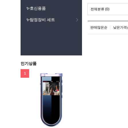
✨호신용품
전체분류
(0)
✨탐정장비 세트
판매많은순
낮은가격
인기상품
1