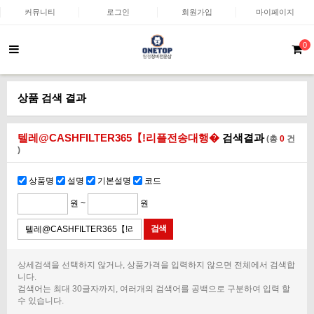
커뮤니티
로그인
회원가입
마이페이지
0
상품 검색 결과
텔레@CASHFILTER365【ǃ리플전송대행�
검색결과
(총
0
건
)
상품명
설명
기본설명
코드
원 ~
원
상세검색을 선택하지 않거나, 상품가격을 입력하지 않으면 전체에서 검색합
니다.
검색어는 최대 30글자까지, 여러개의 검색어를 공백으로 구분하여 입력 할
수 있습니다.