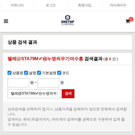
커뮤니티
로그인
회원가입
마이페이지
0
상품 검색 결과
텔레@STA79M✔㉳누명씌우기여수흥
검색결과
(총
0
건 )
상품명
설명
기본설명
코드
원 ~
원
상세검색을 선택하지 않거나, 상품가격을 입력하지 않으면 전체에서 검색합
니다.
검색어는 최대 30글자까지, 여러개의 검색어를 공백으로 구분하여 입력 할
수 있습니다.