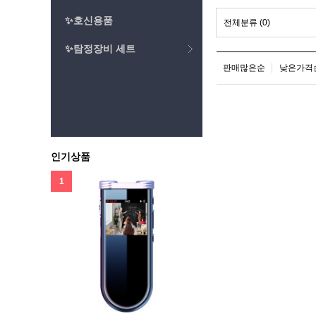
✨호신용품
전체분류
(0)
✨탐정장비 세트
판매많은순
낮은가격
인기상품
1