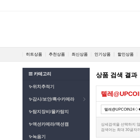
히트상품
추천상품
최신상품
인기상품
할인상품
카테고리
상품 검색 결과
✨위치추적기
텔레@UPCO
✨감시/보안/특수카메라
✨탐지장비/몰카탐지
✨액션카메라/액션캠
상세검색을 선택하지 않
검색어는 최대 30글자
✨녹음기