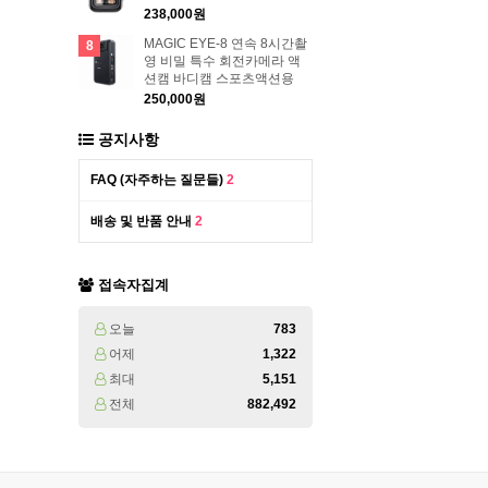
238,000원
MAGIC EYE-8 연속 8시간촬
8
영 비밀 특수 회전카메라 액
션캠 바디캠 스포츠액션용
250,000원
공지사항
FAQ (자주하는 질문들)
2
배송 및 반품 안내
2
접속자집계
오늘
783
어제
1,322
최대
5,151
전체
882,492