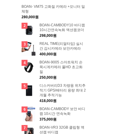
BOAN- VM75 고화질 카메라 +모니터 일
체형
280,000원
BOAN-CAMBODY10 바디캠
2
10시간연속녹화 액션캠코더
298,000원
REAL TIME(리얼타임) 실시
3
간 감시카메라 보안카메라
400,000원
BOAN-9005 스마트워치 손
4
목시계카메라 풀HD 초고화
질
250,000원
디스커버리D3 차량용 위치추
5
적기 GPS/배터리 용량 최대 2
개월 추적가능
418,000원
BOAN-CAMBODY 보안 바디
6
캠 10시간 연속녹화
375,000원
BOAN-VR3 32GB 클립형 액
7
션캠 바디캠