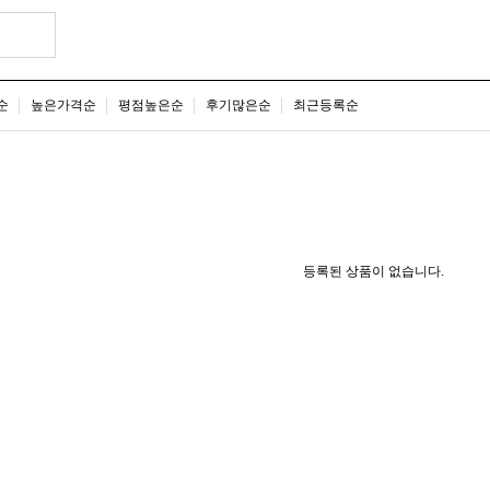
순
높은가격순
평점높은순
후기많은순
최근등록순
등록된 상품이 없습니다.