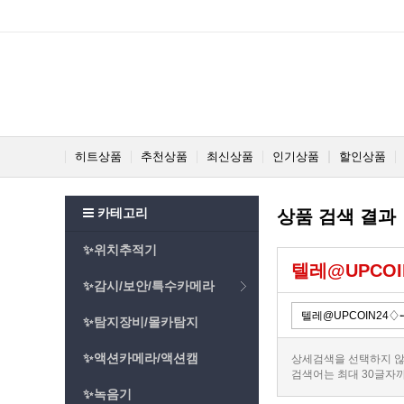
히트상품
추천상품
최신상품
인기상품
할인상품
카테고리
상품 검색 결과
✨위치추적기
텔레@UPCO
✨감시/보안/특수카메라
✨탐지장비/몰카탐지
✨액션카메라/액션캠
상세검색을 선택하지 않
검색어는 최대 30글자
✨녹음기