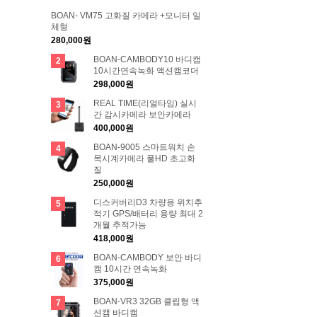
BOAN- VM75 고화질 카메라 +모니터 일
체형
280,000원
BOAN-CAMBODY10 바디캠
2
10시간연속녹화 액션캠코더
298,000원
REAL TIME(리얼타임) 실시
3
간 감시카메라 보안카메라
400,000원
BOAN-9005 스마트워치 손
4
목시계카메라 풀HD 초고화
질
250,000원
디스커버리D3 차량용 위치추
5
적기 GPS/배터리 용량 최대 2
개월 추적가능
418,000원
BOAN-CAMBODY 보안 바디
6
캠 10시간 연속녹화
375,000원
BOAN-VR3 32GB 클립형 액
7
션캠 바디캠