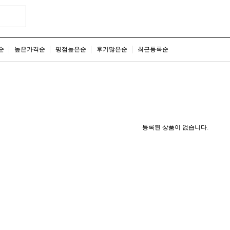
순
높은가격순
평점높은순
후기많은순
최근등록순
등록된 상품이 없습니다.