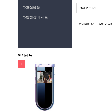
✨호신용품
전체분류
(0)
✨탐정장비 세트
판매많은순
낮은가격
인기상품
1