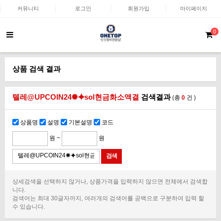
커뮤니티
로그인
회원가입
마이페이지
0
상품 검색 결과
텔레@UPCOIN24✺⯌sol현금화소액결
검색결과
(총
0
건 )
상품명
설명
기본설명
코드
원 ~
원
상세검색을 선택하지 않거나, 상품가격을 입력하지 않으면 전체에서 검색합
니다.
검색어는 최대 30글자까지, 여러개의 검색어를 공백으로 구분하여 입력 할
수 있습니다.