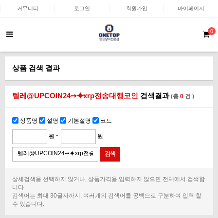
커뮤니티
로그인
회원가입
마이페이지
0
상품 검색 결과
텔레@UPCOIN24➙⯌xrp전송대행코인
검색결과
(총
0
건 )
상품명
설명
기본설명
코드
원 ~
원
상세검색을 선택하지 않거나, 상품가격을 입력하지 않으면 전체에서 검색합
니다.
검색어는 최대 30글자까지, 여러개의 검색어를 공백으로 구분하여 입력 할
수 있습니다.