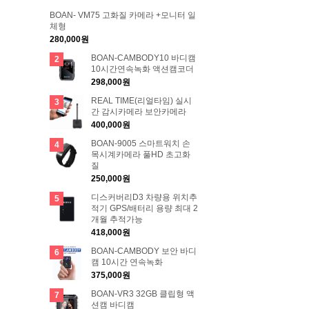
BOAN- VM75 고화질 카메라 +모니터 일
체형
280,000원
BOAN-CAMBODY10 바디캠
2
10시간연속녹화 액션캠코더
298,000원
REAL TIME(리얼타임) 실시
3
간 감시카메라 보안카메라
400,000원
BOAN-9005 스마트워치 손
4
목시계카메라 풀HD 초고화
질
250,000원
디스커버리D3 차량용 위치추
5
적기 GPS/배터리 용량 최대 2
개월 추적가능
418,000원
BOAN-CAMBODY 보안 바디
6
캠 10시간 연속녹화
375,000원
BOAN-VR3 32GB 클립형 액
7
션캠 바디캠