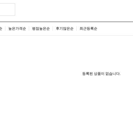
순
높은가격순
평점높은순
후기많은순
최근등록순
등록된 상품이 없습니다.