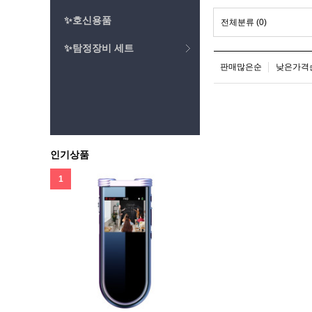
✨호신용품
전체분류
(0)
✨탐정장비 세트
판매많은순
낮은가격
인기상품
1