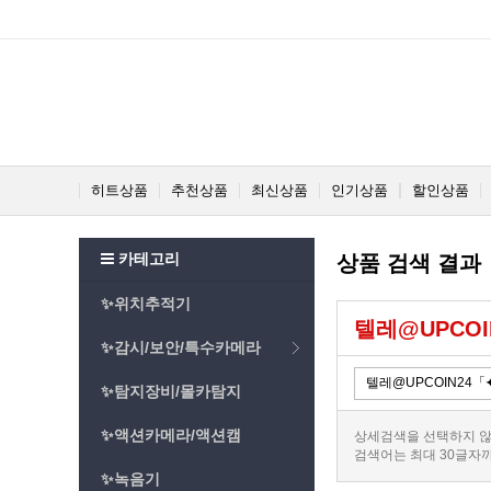
히트상품
추천상품
최신상품
인기상품
할인상품
카테고리
상품 검색 결과
✨위치추적기
텔레@UPCO
✨감시/보안/특수카메라
✨탐지장비/몰카탐지
✨액션카메라/액션캠
상세검색을 선택하지 않
검색어는 최대 30글자
✨녹음기