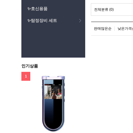
✨호신용품
전체분류
(0)
✨탐정장비 세트
판매많은순
낮은가격
인기상품
1