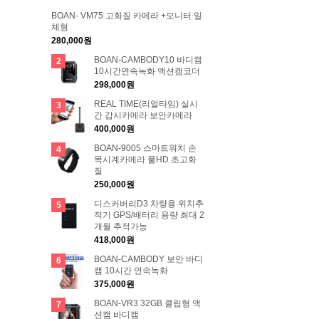
BOAN- VM75 고화질 카메라 +모니터 일
체형
280,000원
BOAN-CAMBODY10 바디캠
2
10시간연속녹화 액션캠코더
298,000원
REAL TIME(리얼타임) 실시
3
간 감시카메라 보안카메라
400,000원
BOAN-9005 스마트워치 손
4
목시계카메라 풀HD 초고화
질
250,000원
디스커버리D3 차량용 위치추
5
적기 GPS/배터리 용량 최대 2
개월 추적가능
418,000원
BOAN-CAMBODY 보안 바디
6
캠 10시간 연속녹화
375,000원
BOAN-VR3 32GB 클립형 액
7
션캠 바디캠