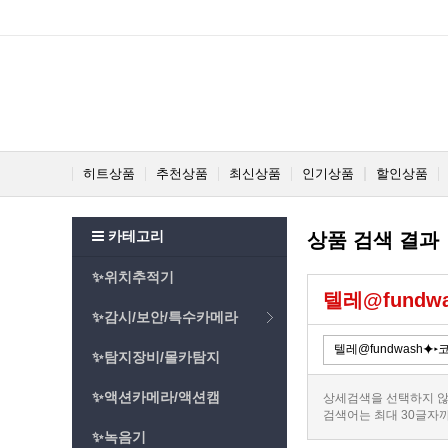
히트상품
추천상품
최신상품
인기상품
할인상품
카테고리
상품 검색 결과
✨위치추적기
텔레@fund
✨감시/보안/특수카메라
✨탐지장비/몰카탐지
✨액션카메라/액션캠
상세검색을 선택하지 않
검색어는 최대 30글자
✨녹음기