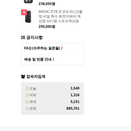
238,000원
MAGIC EYE-8 연속 8시간촬
8
영 비밀 특수 회전카메라 액
션캠 바디캠 스포츠액션용
250,000원
공지사항
FAQ (자주하는 질문들)
2
배송 및 반품 안내
2
접속자집계
오늘
1,540
어제
1,316
최대
5,151
전체
885,761