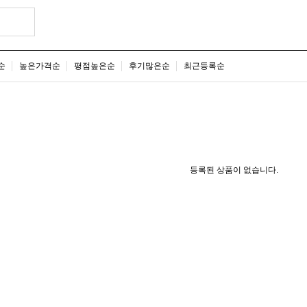
순
높은가격순
평점높은순
후기많은순
최근등록순
등록된 상품이 없습니다.