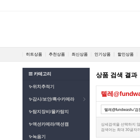
히트상품
추천상품
최신상품
인기상품
할인상품
카테고리
상품 검색 결과
✨위치추적기
텔레@fund
✨감시/보안/특수카메라
✨탐지장비/몰카탐지
✨액션카메라/액션캠
상세검색을 선택하지 않
검색어는 최대 30글자
✨녹음기