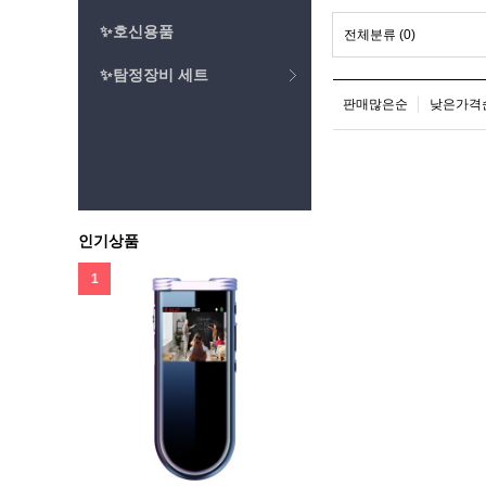
✨호신용품
전체분류
(0)
✨탐정장비 세트
판매많은순
낮은가격
인기상품
1