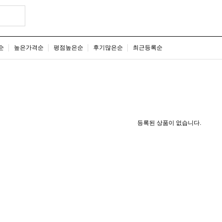
순
높은가격순
평점높은순
후기많은순
최근등록순
등록된 상품이 없습니다.