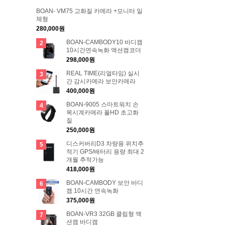
BOAN- VM75 고화질 카메라 +모니터 일
체형
280,000원
BOAN-CAMBODY10 바디캠
2
10시간연속녹화 액션캠코더
298,000원
REAL TIME(리얼타임) 실시
3
간 감시카메라 보안카메라
400,000원
BOAN-9005 스마트워치 손
4
목시계카메라 풀HD 초고화
질
250,000원
디스커버리D3 차량용 위치추
5
적기 GPS/배터리 용량 최대 2
개월 추적가능
418,000원
BOAN-CAMBODY 보안 바디
6
캠 10시간 연속녹화
375,000원
BOAN-VR3 32GB 클립형 액
7
션캠 바디캠