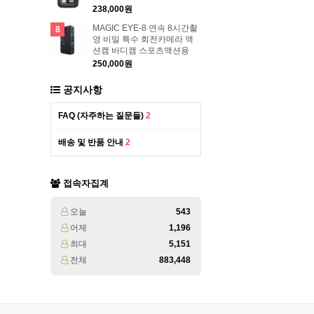
238,000원
MAGIC EYE-8 연속 8시간촬
8
영 비밀 특수 회전카메라 액
션캠 바디캠 스포츠액션용
250,000원
공지사항
FAQ (자주하는 질문들)
2
배송 및 반품 안내
2
접속자집계
오늘
543
어제
1,196
최대
5,151
전체
883,448