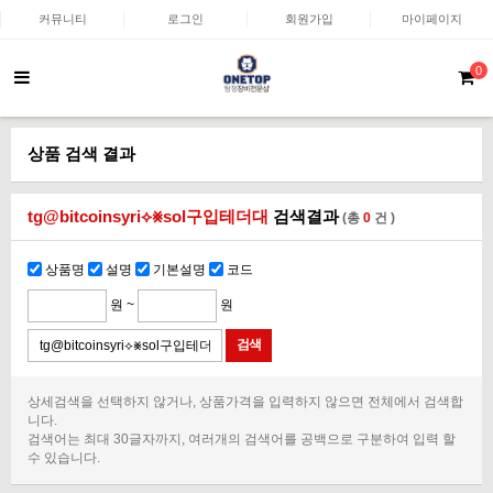
커뮤니티
로그인
회원가입
마이페이지
0
상품 검색 결과
tg@bitcoinsyri⟡⨳sol구입테더대
검색결과
(총
0
건 )
상품명
설명
기본설명
코드
원 ~
원
상세검색을 선택하지 않거나, 상품가격을 입력하지 않으면 전체에서 검색합
니다.
검색어는 최대 30글자까지, 여러개의 검색어를 공백으로 구분하여 입력 할
수 있습니다.