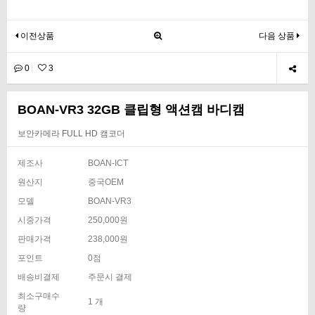
이전상품
다음 상품
0
3
BOAN-VR3 32GB 클립형 액션캠 바디캠
보안카메라 FULL HD 캠코더
제조사
BOAN-ICT
원산지
중국OEM
모델
BOAN-VR3
시중가격
250,000원
판매가격
238,000원
포인트
0점
배송비결제
주문시 결제
최소구매수
1 개
량