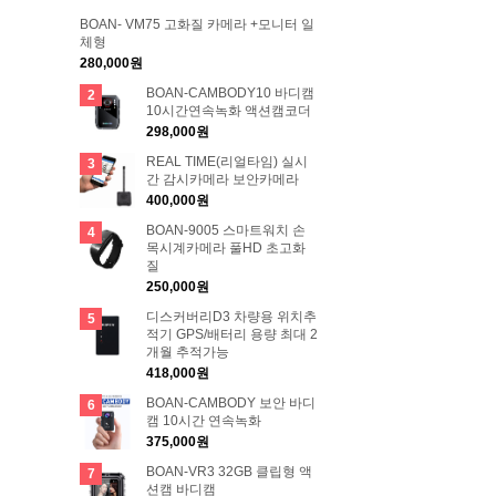
BOAN- VM75 고화질 카메라 +모니터 일
체형
280,000원
BOAN-CAMBODY10 바디캠
2
10시간연속녹화 액션캠코더
298,000원
REAL TIME(리얼타임) 실시
3
간 감시카메라 보안카메라
400,000원
BOAN-9005 스마트워치 손
4
목시계카메라 풀HD 초고화
질
250,000원
디스커버리D3 차량용 위치추
5
적기 GPS/배터리 용량 최대 2
개월 추적가능
418,000원
BOAN-CAMBODY 보안 바디
6
캠 10시간 연속녹화
375,000원
BOAN-VR3 32GB 클립형 액
7
션캠 바디캠