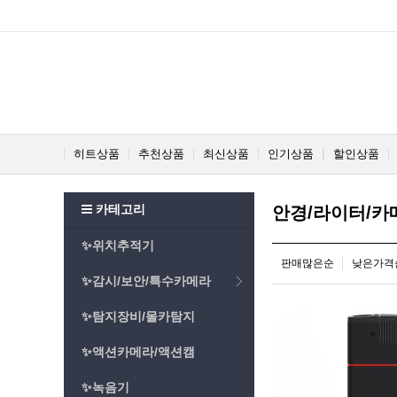
히트상품
추천상품
최신상품
인기상품
할인상품
카테고리
안경/라이터/카
✨위치추적기
판매많은순
낮은가격
✨감시/보안/특수카메라
✨탐지장비/몰카탐지
✨액션카메라/액션캠
✨녹음기