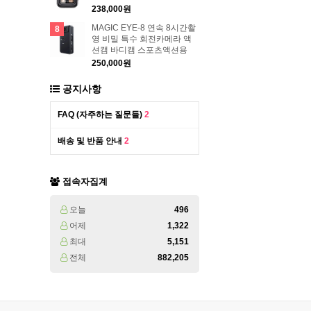
238,000원
MAGIC EYE-8 연속 8시간촬
8
영 비밀 특수 회전카메라 액
션캠 바디캠 스포츠액션용
250,000원
공지사항
FAQ (자주하는 질문들)
2
배송 및 반품 안내
2
접속자집계
오늘
496
어제
1,322
최대
5,151
전체
882,205