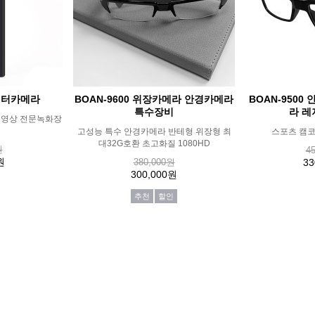
라이터카메라
BOAN-9600 위장카메라 안경카메라
BOAN-9500
특수장비
라 레
거영상 전문녹화장
고성능 특수 안경카메라 반테형 위장형 최
스포츠 캠코
대32G호환 초고화질 1080HD
원
4
원
380,000원
33
300,000원
추천
할인