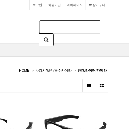
로그인
회원가입
마이페이지
장바구니
HOME
✨감시/보안/특수카메라
안경/라이터/카메라