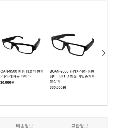
BOAN-9500 안경 캠코더 안경
BOAN-9000 안경카메라 첨단
BA-R330 차키 
카메라 레져용 카메라
장비 Full HD 화질 비밀증거확
30분 연속촬영 
보장비
라 증거수집
330,000원
330,000원
280,000원
배송정보
교환정보