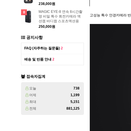
238,000원
MAGIC EYE-8 연속 8시간촬
8
고성능 특수 안경카메라 반
영 비밀 특수 회전카메라 액
션캠 바디캠 스포츠액션용
250,000원
공지사항
FAQ (자주하는 질문들)
2
배송 및 반품 안내
2
접속자집계
오늘
738
어제
1,199
최대
5,151
전체
881,125