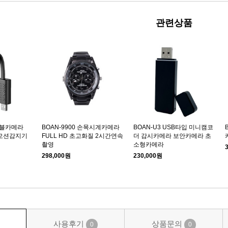
관련상품
케이블카메라
BOAN-9900 손목시계카메라
BOAN-U3 USB타입 미니캠코
 모션감지기
FULL HD 초고화질 2시간연속
더 감시카메라 보안카메라 초
촬영
소형카메라
298,000원
230,000원
사용후기
상품문의
0
0