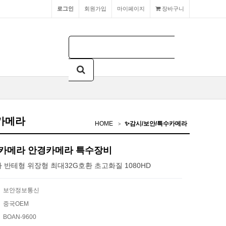
로그인
회원가입
마이페이지
장바구니
수카메라
HOME
✨감시/보안/특수카메라
위장카메라 안경카메라 특수장비
반테형 위장형 최대32G호환 초고화질 1080HD
보안정보통신
중국OEM
BOAN-9600