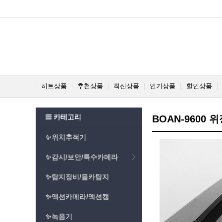
히트상품
추천상품
최신상품
인기상품
할인상품
카테고리
BOAN-9600
✨위치추적기
✨감시/보안/특수카메라
✨탐지장비/몰카탐지
✨액션카메라/액션캠
✨녹음기