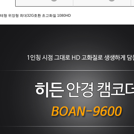
테형 위장형 최대32G호환 초고화질 1080HD