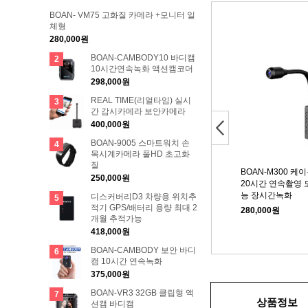
BOAN- VM75 고화질 카메라 +모니터 일
체형
280,000원
BOAN-CAMBODY10 바디캠
2
10시간연속녹화 액션캠코더
298,000원
REAL TIME(리얼타임) 실시
3
간 감시카메라 보안카메라
Next
400,000원
BOAN-9005 스마트워치 손
4
목시계카메라 풀HD 초고화
질
OAN-V9 보조배터리카메라
BOAN-5500 라이터카메라
BOAN-M300 
250,000원
0시간 연속촬영 128GB 메모
20시간 연속촬영
230,000원
 내장 적외선기능 외부에서
능 장시간녹화
디스커버리D3 차량용 위치추
5
혀 보이지 않은 렌즈방식채
적기 GPS/배터리 용량 최대 2
280,000원
택
개월 추적가능
418,000원
60,000원
BOAN-CAMBODY 보안 바디
6
캠 10시간 연속녹화
375,000원
BOAN-VR3 32GB 클립형 액
7
상품정보
션캠 바디캠