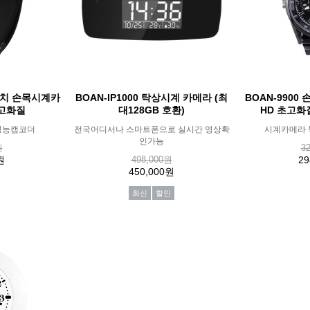
트워치 손목시계카
BOAN-IP1000 탁상시계 카메라 (최
BOAN-9900
초고화질
대128GB 호환)
HD 초고화
성능캠코더
전국어디서나 스마트폰으로 실시간 영상확
시계카메라 
인가능
원
3
원
498,000원
29
450,000원
최신
할인