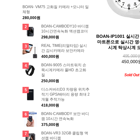
BOAN- VM75 고화질 카메라 +모니터 일
체형
280,000원
BOAN-CAMBODY10 바디캠
2
10시간연속녹화 액션캠코더
BOAN-IP1001 실시
298,000원
마트폰으로 실시간 영
REAL TIME(리얼타임) 실시
3
시계 탁상시계 
간 감시카메라 보안카메라
495,000
400,000원
450,000
BOAN-9005 스마트워치 손
4
목시계카메라 풀HD 초고화
질
Sold Out
250,000원
디스커버리D3 차량용 위치추
5
적기 GPS/배터리 용량 최대 2
개월 추적가능
418,000원
BOAN-CAMBODY 보안 바디
6
캠 10시간 연속녹화
375,000원
BOAN-VR3 32GB 클립형 액
7
션캠 바디캠