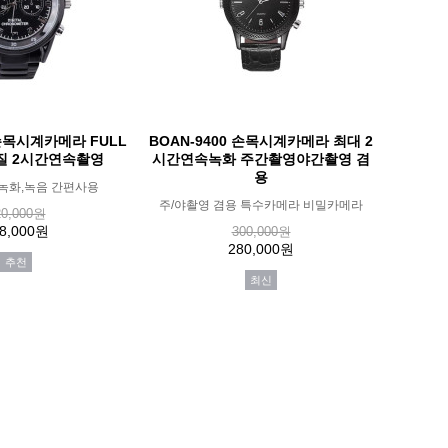
 손목시계카메라 FULL
BOAN-9400 손목시계카메라 최대 2
질 2시간연속촬영
시간연속녹화 주간촬영야간촬영 겸
용
녹화,녹음 간편사용
주/야촬영 겸용 특수카메라 비밀카메라
20,000원
8,000원
300,000원
280,000원
추천
최신