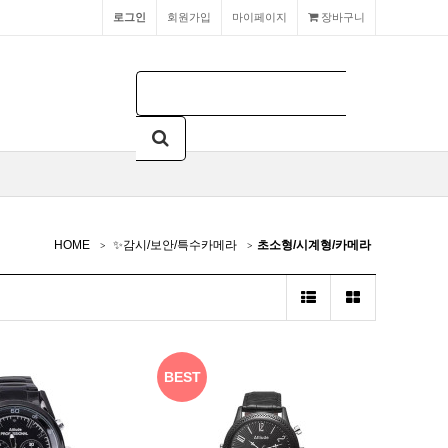
로그인
회원가입
마이페이지
장바구니
HOME
✨감시/보안/특수카메라
초소형/시계형/카메라
BEST