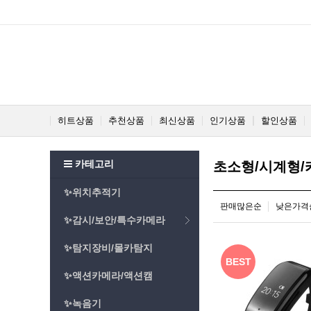
히트상품
추천상품
최신상품
인기상품
할인상품
카테고리
초소형/시계형/
✨위치추적기
판매많은순
낮은가격
✨감시/보안/특수카메라
✨탐지장비/몰카탐지
BEST
✨액션카메라/액션캠
✨녹음기