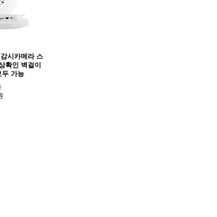
간 감시카메라 스
상확인 벽걸이
모두 가능
원
원