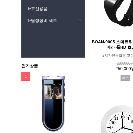
✨호신용품
✨탐정장비 세트
BOAN-9005 스마
메라 풀HD 
2시간연속촬영 고
280,000
인기상품
250,000
1
히트