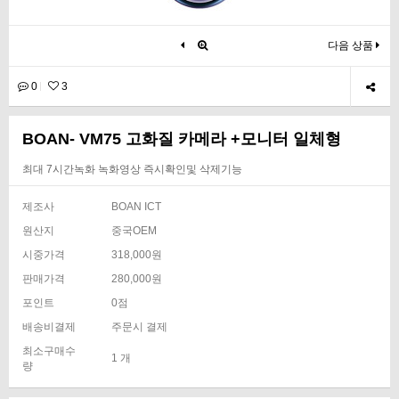
다음 상품
0
3
BOAN- VM75 고화질 카메라 +모니터 일체형
최대 7시간녹화 녹화영상 즉시확인및 삭제기능
제조사
BOAN ICT
원산지
중국OEM
시중가격
318,000원
판매가격
280,000원
포인트
0점
배송비결제
주문시 결제
최소구매수
1 개
량