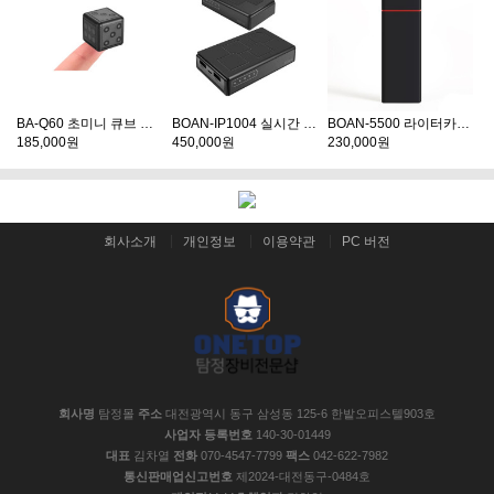
BA-Q60 초미니 큐브 초소형카메라 60분 연속촬영 야간적외선기능
BOAN-IP1004 실시간 감시카메라 보조배터리형
BOAN-5500 라이터카메라
185,000원
450,000원
230,000원
회사소개
개인정보
이용약관
PC 버전
회사명
탐정몰
주소
대전광역시 동구 삼성동 125-6 한밭오피스텔903호
사업자 등록번호
140-30-01449
대표
김차열
전화
070-4547-7799
팩스
042-622-7982
통신판매업신고번호
제2024-대전동구-0484호