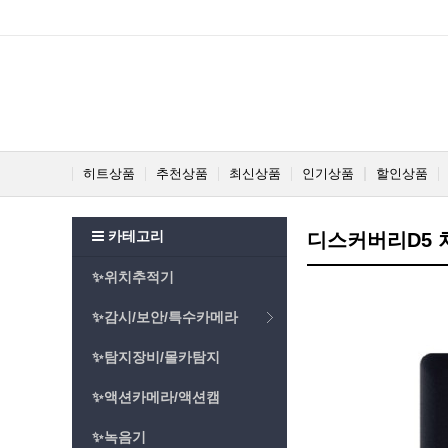
히트상품
추천상품
최신상품
인기상품
할인상품
카테고리
디스커버리D5 
✨위치추적기
✨감시/보안/특수카메라
✨탐지장비/몰카탐지
✨액션카메라/액션캠
✨녹음기