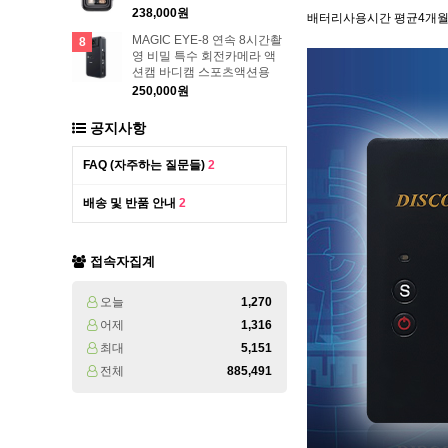
238,000원
배터리사용시간 평균4개월
MAGIC EYE-8 연속 8시간촬
8
영 비밀 특수 회전카메라 액
션캠 바디캠 스포츠액션용
250,000원
공지사항
FAQ (자주하는 질문들)
2
배송 및 반품 안내
2
접속자집계
오늘
1,270
어제
1,316
최대
5,151
전체
885,491