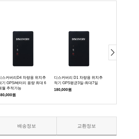
디스커버리D4 차량용 위치추
디스커버리 D1 차량용 위치추
디스커버리D6 차
적기 GPS/배터리 용량 최대 6
적기 GPS평균3일-최대7일
적기 GPS/배터리
개월 추적가능
년 추적가능
180,000원
580,000원
818,000원
배송정보
교환정보