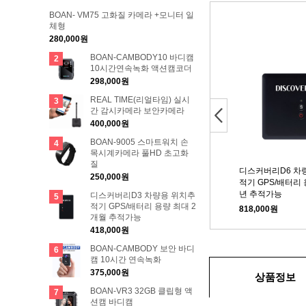
BOAN- VM75 고화질 카메라 +모니터 일
체형
280,000원
BOAN-CAMBODY10 바디캠
2
10시간연속녹화 액션캠코더
298,000원
REAL TIME(리얼타임) 실시
3
Next
간 감시카메라 보안카메라
400,000원
BOAN-9005 스마트워치 손
4
목시계카메라 풀HD 초고화
질
스커버리D4 차량용 위치추
디스커버리 D1 차량용 위치추
디스커버리D6 차
250,000원
기 GPS/배터리 용량 최대 6
적기 GPS평균3일-최대7일
적기 GPS/배터리 
개월 추적가능
년 추적가능
디스커버리D3 차량용 위치추
5
180,000원
적기 GPS/배터리 용량 최대 2
80,000원
818,000원
개월 추적가능
418,000원
BOAN-CAMBODY 보안 바디
6
캠 10시간 연속녹화
375,000원
상품정보
BOAN-VR3 32GB 클립형 액
7
션캠 바디캠