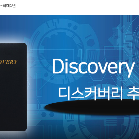
~최대1년